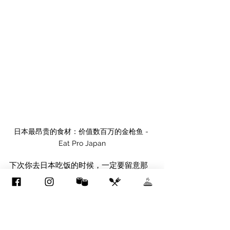
日本最昂贵的食材：价值数百万的金枪鱼 - 
Eat Pro Japan
下次你去日本吃饭的时候，一定要留意那
些能提供著名的蓝鳍金枪鱼获得大奖的餐
厅。一旦你咬上一口，你就会珍惜它给你
带来的不同的味道。