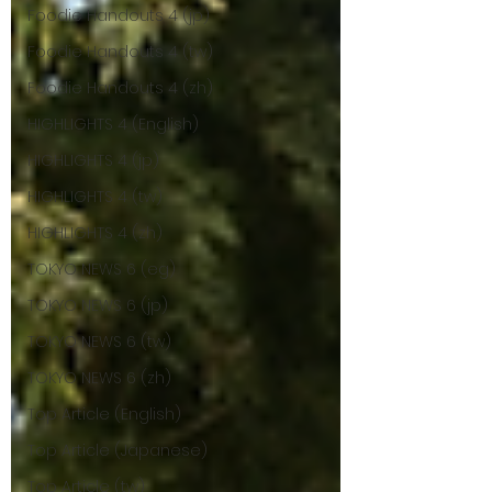
Foodie Handouts 4 (jp)
Foodie Handouts 4 (tw)
Foodie Handouts 4 (zh)
HIGHLIGHTS 4 (English)
HIGHLIGHTS 4 (jp)
HIGHLIGHTS 4 (tw)
HIGHLIGHTS 4 (zh)
TOKYO NEWS 6 (eg)
TOKYO NEWS 6 (jp)
TOKYO NEWS 6 (tw)
TOKYO NEWS 6 (zh)
Top Article (English)
Top Article (Japanese)
Top Article (tw)