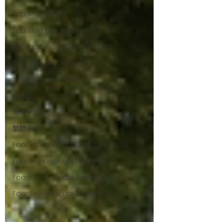
Top Article (zh)
Top side article (English)
Top side article (Japanese)
Top side article (tw)
Top side article (zh)
日本語
简体中文
繁體中文
Foodie Handouts 2nd 4 (English)
Foodie Handouts 2nd 4 (jp)
Foodie Handouts 2nd 4 (tw)
Foodie Handouts 2nd 4 (zh)