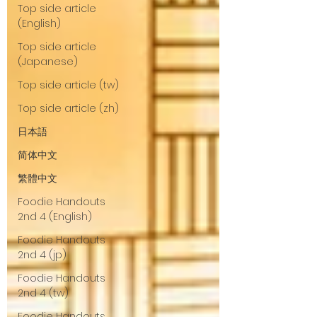
Top side article
(English)
Top side article
(Japanese)
Top side article (tw)
Top side article (zh)
日本語
简体中文
繁體中文
Foodie Handouts
2nd 4 (English)
Foodie Handouts
2nd 4 (jp)
Foodie Handouts
2nd 4 (tw)
Foodie Handouts