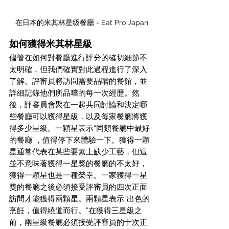
在日本的米其林星级餐廳 - Eat Pro Japan
如何獲得米其林星級
儘管在如何對餐廳進行評分的確切細節不
太明確，但我們確實對此過程進行了深入
了解。評審員將訪問需要品嚐的餐館，並
詳細記錄他們所品嚐的每一次經歷。然
後，評審員會聚在一起共同討論和決定哪
些餐廳可以獲得星級，以及每家餐廳將獲
得多少星級。一顆星表示“同類餐廳中最好
的餐廳”，值得停下來體驗一下。獲得一顆
星通常代表在某些要素上缺少工藝，但這
並不意味著獲得一星獎的餐廳的不太好，
獲得一顆星也是一種榮幸。一家獲得一星
獎的餐廳之後必須接受評審員的四次正面
訪問才能獲得兩顆星。兩顆星表示“出色的
烹飪，值得繞道而行。”在獲得三星級之
前，兩星級餐廳必須接受評審員的十次正