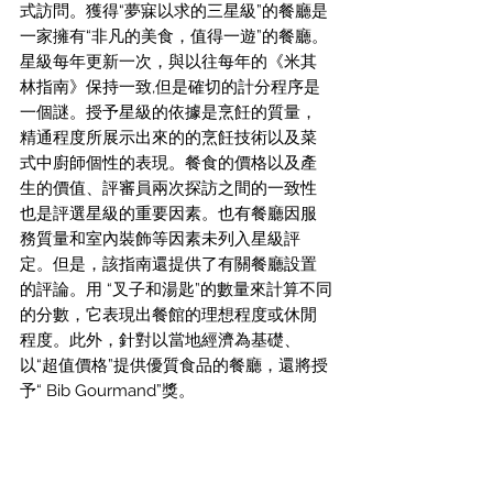
式訪問。獲得“夢寐以求的三星級”的餐廳是
一家擁有“非凡的美食，值得一遊”的餐廳。
星級每年更新一次，與以往每年的《米其
林指南》保持一致,但是確切的計分程序是
一個謎。授予星級的依據是烹飪的質量，
精通程度所展示出來的的烹飪技術以及菜
式中廚師個性的表現。餐食的價格以及產
生的價值、評審員兩次探訪之間的一致性
也是評選星級的重要因素。也有餐廳因服
務質量和室內裝飾等因素未列入星級評
定。但是，該指南還提供了有關餐廳設置
的評論。用 “叉子和湯匙”的數量來計算不同
的分數，它表現出餐館的理想程度或休閒
程度。此外，針對以當地經濟為基礎、
以“超值價格”提供優質食品的餐廳，還將授
予“ Bib Gourmand”獎。