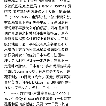
藤被稱為“世界上最好的壽司餐廳”，並曾為
前總統巴拉克·奧巴馬（Barack Obama）拜
訪過, 還有其他西方著名人士及歌手凱蒂·佩
里（Katy Perry）也拜訪過。這些餐廳並沒
有因為質量下降而失去星級，而是因為這
些餐廳不再接受公眾的預訂，因為這原因
他們無法在米其林的評審中被提及。這些
餐廳被取消資格但實際上並沒有失去三星
級的地位，這一事例說明東京餐廳是不可
思議的！東京的米其林星級餐廳提供多種
多樣的美食：傳統的日本料理，法國料
理，意大利料理甚至丹麥料理。質量不一
定意味著賺錢。日本有230多家餐廳曾獲得
了Bib Gourmand獎，這意味著美食家可以
花不到5,000日元（約合50美元）獲得高質
量的美食。許多Bib Gourmand餐廳的價格
在$ 10美元左右。例如，Toritsune 
Shizendo的平均賬單通常會超過10,000日
元，但是Oyakodon的午餐套餐（一個盛有
雞蛋和雞肉的飯碗）只要1000日元（約合