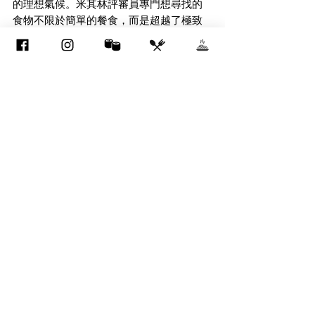
的理想氣候。米其林評審員專門想尋找的
食物不限於簡單的餐食，而是超越了極致
的美食體驗。日式餐廳展示的食材質量和
精緻的菜餚正是評審員所追求的。當然，
將日本文化集中在令人愉悅的地方，對從
食材到食物的展示上也有很大的幫助。
日本在飲食方面享譽世界，其米其林星級
餐廳就說明了這一點。從京都到大阪再到
東京，日本廚師一直在努力打造終極的用
餐體驗。無論您只是想逛街還是計劃在高
品質餐廳到訪，請您體驗一下日本一流的
米其林餐廳！而且，不要忘了在Eat Pro 
Japan上閱覽精美的餐廳！
東京飲食最新資訊