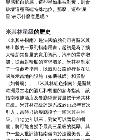
譽感和自信感，這些星如果被剝奪，則會
破壞這種高端特殊地位。那麼，這些“星
星”表示什麼意思呢？
米其林星级
的歷史
《米其林指南》是法國輪胎公司有關米其
林出版的一系列指南用書，起初是為了擴
大輪胎銷售量的實用資訊，汽車的需求增
加，從而對輪胎的需求增多。米其林制定
了一份參考指南，以鼓勵公路施行並在法
國展示當地的設施（如機械師）和景點
（如餐廳）。 《米其林紅色指南》是關於
歐洲最古老的酒店和餐廳的參考指南，該
指南根據酒店及餐廳經營質量授予米其林
星級。米其林星級評定系統於1926年首次
引入，當時只給餐廳授予一顆
米其林星
级
。自1933年以來，對於可以晉級的餐
廳，將可能會授予最高三星級的獎勵。其
中一些人批評該指南偏向於法國美食、正