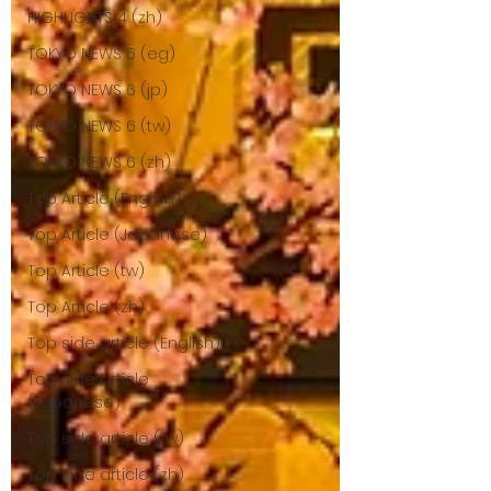
HIGHLIGHTS 4 (zh)
TOKYO NEWS 6 (eg)
TOKYO NEWS 6 (jp)
TOKYO NEWS 6 (tw)
TOKYO NEWS 6 (zh)
Top Article (English)
Top Article (Japanese)
Top Article (tw)
Top Article (zh)
Top side article (English)
Top side article
(Japanese)
Top side article (tw)
Top side article (zh)