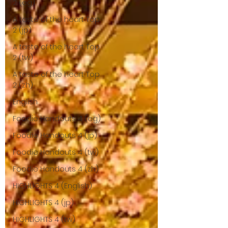
2 (eg)
A taste of the heart Top
2 (jp)
A taste of the heart Top
2 (tw)
A taste of the heart Top
2 (zh)
English
Foodie Handouts 4 (eg)
Foodie Handouts 4 (jp)
Foodie Handouts 4 (tw)
Foodie Handouts 4 (zh)
HIGHLIGHTS 4 (English)
HIGHLIGHTS 4 (jp)
HIGHLIGHTS 4 (tw)