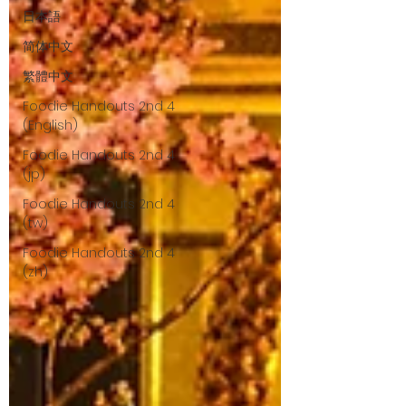
日本語
简体中文
繁體中文
Foodie Handouts 2nd 4
(English)
Foodie Handouts 2nd 4
(jp)
Foodie Handouts 2nd 4
(tw)
Foodie Handouts 2nd 4
(zh)